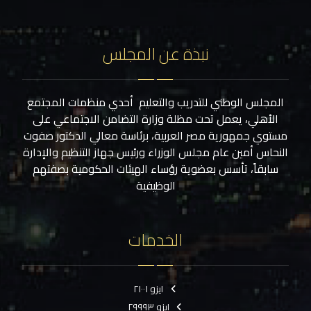
نبذة عن المجلس
المجلس الوطني للتدريب والتعليم أحدي منظمات المجتمع
الأهلي، يعمل تحت مظلة وزارة التضامن الاجتماعي على
مستوي جمهورية مصر العربية، برئاسة معالي الدكتور صفوت
النحاس أمين عام مجلس الوزراء ورئيس جهاز التنظيم والإدارة
سابقاً، تأسس بعضوية رؤساء الهيئات الحكومية بصفتهم
الوظيفية
الخدمات
ايزو ٢١٠٠١
ايزو ٢٩٩٩٣