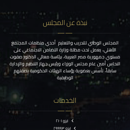
نبذة عن المجلس
المجلس الوطني للتدريب والتعليم أحدي منظمات المجتمع
الأهلي، يعمل تحت مظلة وزارة التضامن الاجتماعي على
مستوي جمهورية مصر العربية، برئاسة معالي الدكتور صفوت
النحاس أمين عام مجلس الوزراء ورئيس جهاز التنظيم والإدارة
سابقاً، تأسس بعضوية رؤساء الهيئات الحكومية بصفتهم
الوظيفية
الخدمات
ايزو ٢١٠٠١
ايزو ٢٩٩٩٣