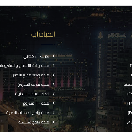
المبادرات
تدريب ٤٠٠٠ مصري
منحة ريادة الأعمال والمشروعا
منحة إعداد مذيع الأخبار
ططة
منحة تدريب المدربين
اعداد القيادات الادارية
منحة ٢٠٠٠ مشروع
منحة برامج الخدمات الامنية
رى
منحة برامج سيسكو