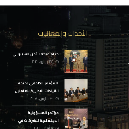
الأحداث والفعاليات
ختام منحة الأمن السيبراني
٢٢ يوليو، ٢٠٢٠
ت
‏ المؤتمر الصحفي لمنحة
القيادات الادارية للعاملين
٣٠ مارس، ٢٠١٨
في الجهاز الاداري بالدولة
مؤتمر المسؤولية
الاجتماعية للشركات في
٨ أبريل، ٢٠٢١
إدارة أزمة كورونا