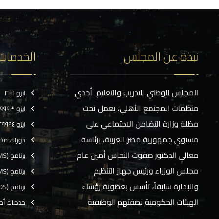
نبذة عن المجلس
الخدمات
المجلس الوطني للتدريب والتعليم أحدي
ايزو ٢١٠٠١
منظمات المجتمع الأهلي، يعمل تحت
ايزو ٢٩٩٩٣
مظلة وزارة التضامن الاجتماعي على
ايزو ٢٩٩٩٤
مستوي جمهورية مصر العربية، برئاسة
دورات مخ
معالي الدكتور صفوت النحاس أمين عام
برنامج (CMS)
مجلس الوزراء ورئيس جهاز التنظيم
برنامج (TMS)
والإدارة سابقاً، تأسس بعضوية رؤساء
برنامج (EOS)
الهيئات الحكومية بصفتهم الوظيفية
خدمات أخ