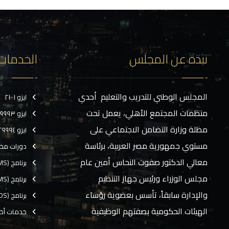
نبذة عن المجلس
الخدمات
المجلس الوطني للتدريب والتعليم أحدي
ايزو ٢١٠٠١
منظمات المجتمع الأهلي، يعمل تحت
ايزو ٢٩٩٩٣
مظلة وزارة التضامن الاجتماعي على
ايزو ٢٩٩٩٤
مستوي جمهورية مصر العربية، برئاسة
دورات مخ
معالي الدكتور صفوت النحاس أمين عام
برنامج (CMS)
مجلس الوزراء ورئيس جهاز التنظيم
برنامج (TMS)
والإدارة سابقاً، تأسس بعضوية رؤساء
برنامج (EOS)
الهيئات الحكومية بصفتهم الوظيفية
خدمات أخ