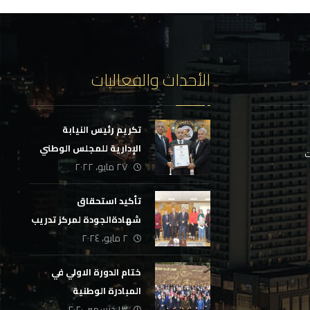
الأحداث والفعاليات
تكريم رئيس النيابة
الإدارية للمجلس الوطني
ت
٢٧ مايو، ٢٠٢٢
للتدريب والتعليم
تأكيد استحقاق
شهادةالجودة لمركز تدريب
٢ مايو، ٢٠٢٤
الهيئة العامة للمواصفات
والجودة
ختام الدورة الاولي في
المبادرة الوطنية
١٣ ديسمبر، ٢٠٢٠