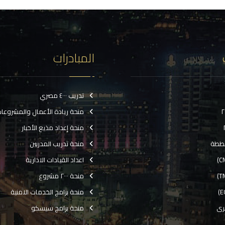
المبادرات
تدريب ٤٠٠٠ مصري
منحة ريادة الأعمال والمشروعا
منحة إعداد مذيع الأخبار
ططة
منحة تدريب المدربين
اعداد القيادات الادارية
منحة ٢٠٠٠ مشروع
منحة برامج الخدمات الامنية
رى
منحة برامج سيسكو