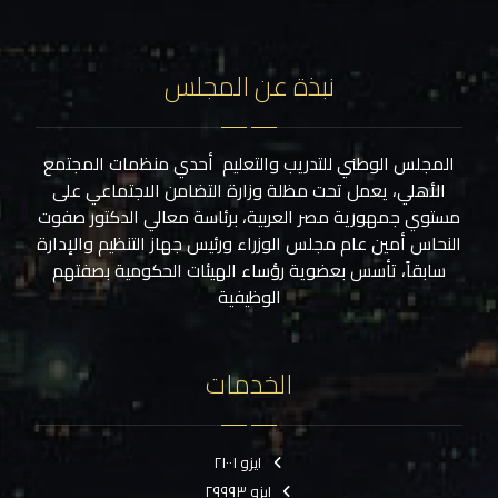
نبذة عن المجلس
المجلس الوطني للتدريب والتعليم أحدي منظمات المجتمع
الأهلي، يعمل تحت مظلة وزارة التضامن الاجتماعي على
مستوي جمهورية مصر العربية، برئاسة معالي الدكتور صفوت
النحاس أمين عام مجلس الوزراء ورئيس جهاز التنظيم والإدارة
سابقاً، تأسس بعضوية رؤساء الهيئات الحكومية بصفتهم
الوظيفية
الخدمات
ايزو ٢١٠٠١
ايزو ٢٩٩٩٣