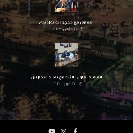
‏ التعاون مع جمهورية بوروندي
٢١ مارس، ٢٠٢٣
اتفاقية تعاون ثلاثية مع نقابة التجاريين
٢٥ فبراير، ٢٠٢١