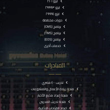
ايزو ٢١٠٠١
ايزو ٢٩٩٩٣
ايزو ٢٩٩٩٤
دورات مخططة
برنامج (CMS)
برنامج (TMS)
برنامج (EOS)
خدمات أخرى
المبادرات
تدريب ٤٠٠٠ مصري
منحة ريادة الأعمال والمشروعات
منحة إعداد مذيع الأخبار
منحة تدريب المدربين
اعداد القيادات الادارية