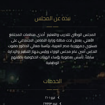
نبذة عن المجلس
المجلس الوطني للتدريب والتعليم أحدي منظمات المجتمع
الأهلي، يعمل تحت مظلة وزارة التضامن الاجتماعي على
مستوي جمهورية مصر العربية، برئاسة معالي الدكتور صفوت
النحاس أمين عام مجلس الوزراء ورئيس جهاز التنظيم والإدارة
سابقاً، تأسس بعضوية رؤساء الهيئات الحكومية بصفتهم
الوظيفية
الخدمات
ايزو ٢١٠٠١
ايزو ٢٩٩٩٣