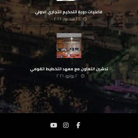
‏ فاعليات دورة التحكيم التجاري الدولي
٢٢ سبتمبر، ٢٠٢١
تدشين التعاون مع معهد التخطيط القومي
٢٠ يوليو، ٢٠٢١