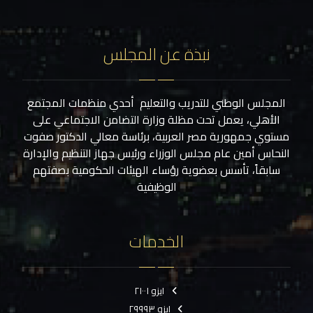
نبذة عن المجلس
المجلس الوطني للتدريب والتعليم أحدي منظمات المجتمع
الأهلي، يعمل تحت مظلة وزارة التضامن الاجتماعي على
مستوي جمهورية مصر العربية، برئاسة معالي الدكتور صفوت
النحاس أمين عام مجلس الوزراء ورئيس جهاز التنظيم والإدارة
سابقاً، تأسس بعضوية رؤساء الهيئات الحكومية بصفتهم
الوظيفية
الخدمات
ايزو ٢١٠٠١
ايزو ٢٩٩٩٣