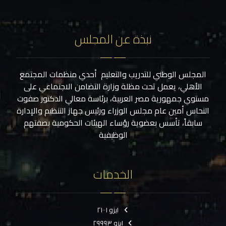
نبذة عن المجلس
المجلس الوطني للتدريب والتعليم أحدي منظمات المجتمع
الأهلي، يعمل تحت مظلة وزارة التضامن الاجتماعي على
مستوي جمهورية مصر العربية، برئاسة معالي الدكتور صفوت
النحاس أمين عام مجلس الوزراء ورئيس جهاز التنظيم والإدارة
سابقاً، تأسس بعضوية رؤساء الهيئات الحكومية بصفتهم
الوظيفية
الخدمات
ايزو ٢١٠٠١
ايزو ٢٩٩٩٣