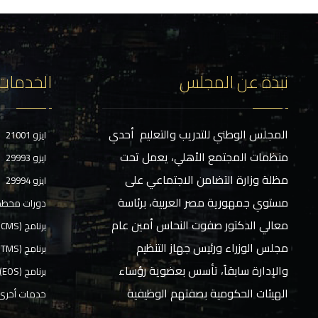
نبذة عن المجلس
الخدمات
المجلس الوطني للتدريب والتعليم أحدي
ايزو 21001
منظمات المجتمع الأهلي، يعمل تحت
ايزو 29993
مظلة وزارة التضامن الاجتماعي على
ايزو 29994
مستوي جمهورية مصر العربية، برئاسة
دورات مخط
معالي الدكتور صفوت النحاس أمين عام
برنامج (CMS)
مجلس الوزراء ورئيس جهاز التنظيم
برنامج (TMS)
والإدارة سابقاً، تأسس بعضوية رؤساء
برنامج (EOS)
الهيئات الحكومية بصفتهم الوظيفية
خدمات أخرى