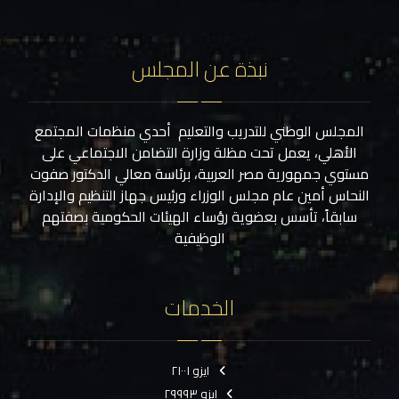
نبذة عن المجلس
المجلس الوطني للتدريب والتعليم أحدي منظمات المجتمع
الأهلي، يعمل تحت مظلة وزارة التضامن الاجتماعي على
مستوي جمهورية مصر العربية، برئاسة معالي الدكتور صفوت
النحاس أمين عام مجلس الوزراء ورئيس جهاز التنظيم والإدارة
سابقاً، تأسس بعضوية رؤساء الهيئات الحكومية بصفتهم
الوظيفية
الخدمات
ايزو ٢١٠٠١
ايزو ٢٩٩٩٣