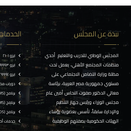
نبذة عن المجلس
الخدمات
المجلس الوطني للتدريب والتعليم أحدي
ايزو ٢١٠٠١
منظمات المجتمع الأهلي، يعمل تحت
ايزو ٢٩٩٩٣
مظلة وزارة التضامن الاجتماعي على
ايزو ٢٩٩٩٤
مستوي جمهورية مصر العربية، برئاسة
دورات مخ
معالي الدكتور صفوت النحاس أمين عام
برنامج (CMS)
مجلس الوزراء ورئيس جهاز التنظيم
برنامج (TMS)
والإدارة سابقاً، تأسس بعضوية رؤساء
برنامج (EOS)
الهيئات الحكومية بصفتهم الوظيفية
خدمات أخ