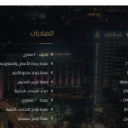
المبادرات
تدريب ٤٠٠٠ مصري
منحة ريادة الأعمال والمشروعا
منحة إعداد مذيع الأخبار
ططة
منحة تدريب المدربين
اعداد القيادات الادارية
منحة ٢٠٠٠ مشروع
منحة برامج الخدمات الامنية
رى
منحة برامج سيسكو