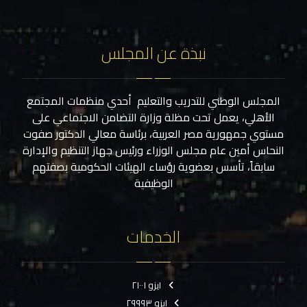
نبذة عن المجلس
المجلس الوطني للتدريب والتعليم أحدي منظمات المجتمع
الأهلي، يعمل تحت مظلة وزارة التضامن الاجتماعي على
مستوي جمهورية مصر العربية، برئاسة معالي الدكتور صفوت
النحاس أمين عام مجلس الوزراء ورئيس جهاز التنظيم والإدارة
سابقاً، تأسس بعضوية رؤساء الهيئات الحكومية بصفتهم
الوظيفية
الخدمات
ايزو ٢١٠٠١
ايزو ٢٩٩٩٣