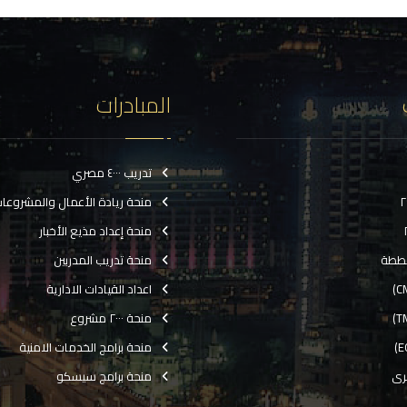
المبادرات
تدريب ٤٠٠٠ مصري
منحة ريادة الأعمال والمشروعا
منحة إعداد مذيع الأخبار
ططة
منحة تدريب المدربين
اعداد القيادات الادارية
منحة ٢٠٠٠ مشروع
منحة برامج الخدمات الامنية
رى
منحة برامج سيسكو