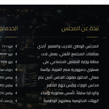
نبذة عن المجلس
الخدمات
المجلس الوطني للتدريب والتعليم أحدي
ايزو ٢١٠٠١
منظمات المجتمع الأهلي، يعمل تحت
ايزو ٢٩٩٩٣
مظلة وزارة التضامن الاجتماعي على
ايزو ٢٩٩٩٤
مستوي جمهورية مصر العربية، برئاسة
دورات مخ
معالي الدكتور صفوت النحاس أمين عام
برنامج (CMS)
مجلس الوزراء ورئيس جهاز التنظيم
برنامج (TMS)
والإدارة سابقاً، تأسس بعضوية رؤساء
برنامج (EOS)
الهيئات الحكومية بصفتهم الوظيفية
خدمات أخ