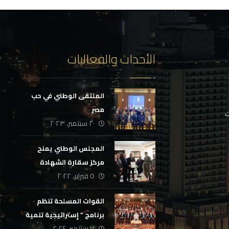
الأحداث والفعاليات
الملتقى الوطني في حب
مصر
ت
٢٠ سبتمبر، ٢٠٢٣
المجلس الوطني يمنح
مركز سقارة الشهادة
٥ فبراير، ٢٠٢٢
التدولية لجودة التدريب
القوات المسلحة تنظم
برنامج ” إستراتيجية تنمية
٧ سبتمبر، ٢٠٢٤
القيادة الوطنية ” بالتعاون