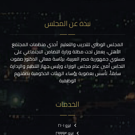
نبذة عن المجلس
المجلس الوطني للتدريب والتعليم أحدي منظمات المجتمع
الأهلي، يعمل تحت مظلة وزارة التضامن الاجتماعي على
مستوي جمهورية مصر العربية، برئاسة معالي الدكتور صفوت
النحاس أمين عام مجلس الوزراء ورئيس جهاز التنظيم والإدارة
سابقاً، تأسس بعضوية رؤساء الهيئات الحكومية بصفتهم
الوظيفية
الخدمات
ايزو ٢١٠٠١
ايزو ٢٩٩٩٣