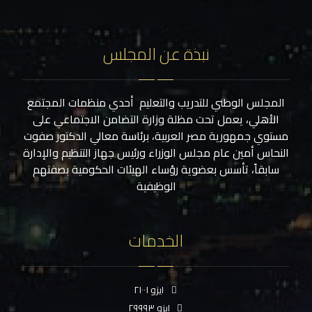
نبذة عن المجلس
المجلس الوطني للتدريب والتعليم أحدي منظمات المجتمع
الأهلي، يعمل تحت مظلة وزارة التضامن الاجتماعي على
مستوي جمهورية مصر العربية، برئاسة معالي الدكتور صفوت
النحاس أمين عام مجلس الوزراء ورئيس جهاز التنظيم والإدارة
سابقاً، تأسس بعضوية رؤساء الهيئات الحكومية بصفتهم
الوظيفية
الخدمات
ايزو ٢١٠٠١
ايزو ٢٩٩٩٣