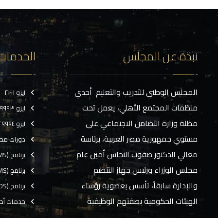
نبذة عن المجلس
الخدمات
المجلس الوطني للتدريب والتعليم أحدي
ايزو ٢١٠٠١
منظمات المجتمع الأهلي، يعمل تحت
ايزو ٢٩٩٩٣
مظلة وزارة التضامن الاجتماعي على
ايزو ٢٩٩٩٤
مستوي جمهورية مصر العربية، برئاسة
دورات مخ
معالي الدكتور صفوت النحاس أمين عام
برنامج (CMS)
مجلس الوزراء ورئيس جهاز التنظيم
برنامج (TMS)
والإدارة سابقاً، تأسس بعضوية رؤساء
برنامج (EOS)
الهيئات الحكومية بصفتهم الوظيفية
خدمات أخ