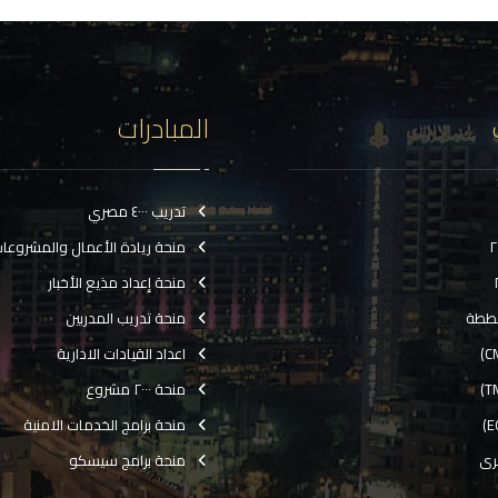
المبادرات
تدريب ٤٠٠٠ مصري
منحة ريادة الأعمال والمشروعا
منحة إعداد مذيع الأخبار
ططة
منحة تدريب المدربين
اعداد القيادات الادارية
منحة ٢٠٠٠ مشروع
منحة برامج الخدمات الامنية
رى
منحة برامج سيسكو