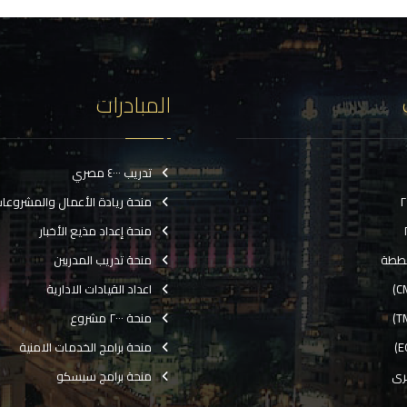
المبادرات
تدريب ٤٠٠٠ مصري
منحة ريادة الأعمال والمشروعا
منحة إعداد مذيع الأخبار
ططة
منحة تدريب المدربين
اعداد القيادات الادارية
منحة ٢٠٠٠ مشروع
منحة برامج الخدمات الامنية
رى
منحة برامج سيسكو