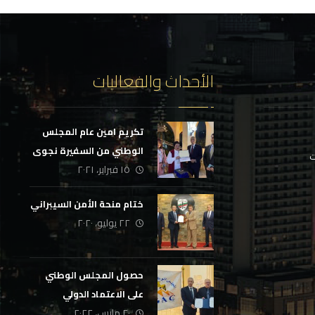
الأحداث والفعاليات
تكريم امين عام المجلس
الوطني من السفيرة نجوى
ت
١٥ فبراير، ٢٠٢١
أبراهيم
ختام منحة الأمن السيبراني
٢٢ يوليو، ٢٠٢٠
حصول المجلس الوطني
على الاعتماد الدولي
٢٠ مارس، ٢٠٢٢