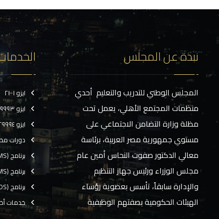
نبذة عن المجلس
الخدمات
المجلس الوطني للتدريب والتعليم أحدي
ايزو ٢١٠٠١
منظمات المجتمع الأهلي، يعمل تحت
ايزو ٢٩٩٩٣
مظلة وزارة التضامن الاجتماعي على
ايزو ٢٩٩٩٤
مستوي جمهورية مصر العربية، برئاسة
دورات مخ
معالي الدكتور صفوت النحاس أمين عام
برنامج (CMS)
مجلس الوزراء ورئيس جهاز التنظيم
برنامج (TMS)
والإدارة سابقاً، تأسس بعضوية رؤساء
برنامج (EOS)
الهيئات الحكومية بصفتهم الوظيفية
خدمات أخ