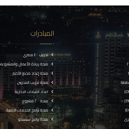
المبادرات
تدريب ٤٠٠٠ مصري
منحة ريادة الأعمال والمشروعا
منحة إعداد مذيع الأخبار
ططة
منحة تدريب المدربين
اعداد القيادات الادارية
منحة ٢٠٠٠ مشروع
منحة برامج الخدمات الامنية
رى
منحة برامج سيسكو