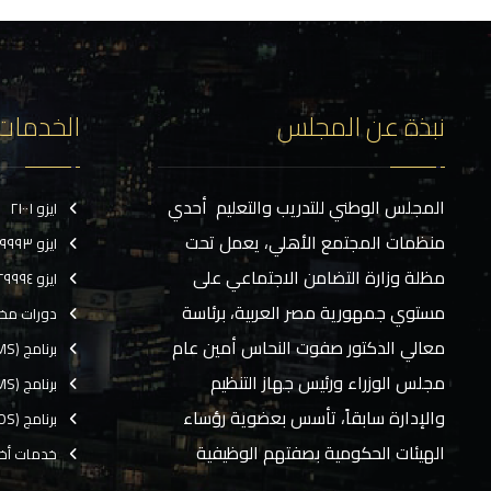
نبذة عن المجلس
الخدمات
المجلس الوطني للتدريب والتعليم أحدي
ايزو ٢١٠٠١
منظمات المجتمع الأهلي، يعمل تحت
ايزو ٢٩٩٩٣
مظلة وزارة التضامن الاجتماعي على
ايزو ٢٩٩٩٤
مستوي جمهورية مصر العربية، برئاسة
دورات مخ
معالي الدكتور صفوت النحاس أمين عام
برنامج (CMS)
مجلس الوزراء ورئيس جهاز التنظيم
برنامج (TMS)
والإدارة سابقاً، تأسس بعضوية رؤساء
برنامج (EOS)
الهيئات الحكومية بصفتهم الوظيفية
خدمات أخ