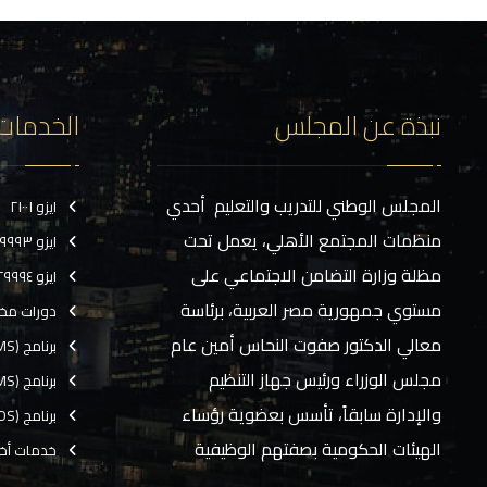
نبذة عن المجلس
الخدمات
المجلس الوطني للتدريب والتعليم أحدي
ايزو ٢١٠٠١
منظمات المجتمع الأهلي، يعمل تحت
ايزو ٢٩٩٩٣
مظلة وزارة التضامن الاجتماعي على
ايزو ٢٩٩٩٤
مستوي جمهورية مصر العربية، برئاسة
دورات مخ
معالي الدكتور صفوت النحاس أمين عام
برنامج (CMS)
مجلس الوزراء ورئيس جهاز التنظيم
برنامج (TMS)
والإدارة سابقاً، تأسس بعضوية رؤساء
برنامج (EOS)
الهيئات الحكومية بصفتهم الوظيفية
خدمات أخ