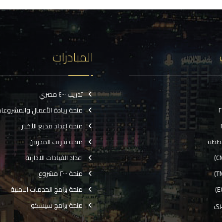
المبادرات
تدريب ٤٠٠٠ مصري
منحة ريادة الأعمال والمشروعا
منحة إعداد مذيع الأخبار
ططة
منحة تدريب المدربين
اعداد القيادات الادارية
منحة ٢٠٠٠ مشروع
منحة برامج الخدمات الامنية
رى
منحة برامج سيسكو