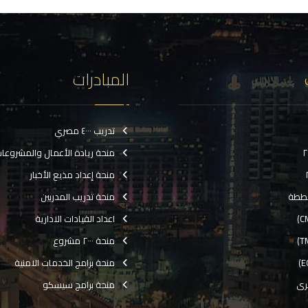
المبادرات
تدريب ٤٠٠٠ مصري
منحة ريادة الأعمال والمشروعا
منحة إعداد مذيع الأخبار
ططة
منحة تدريب المدربين
اعداد القيادات الادارية
منحة ٢٠٠٠ مشروع
منحة برامج الخدمات الامنية
رى
منحة برامج سيسكو