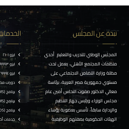
نبذة عن المجلس
الخدمات
المجلس الوطني للتدريب والتعليم أحدي
ايزو ٢١٠٠١
منظمات المجتمع الأهلي، يعمل تحت
ايزو ٢٩٩٩٣
مظلة وزارة التضامن الاجتماعي على
ايزو ٢٩٩٩٤
مستوي جمهورية مصر العربية، برئاسة
دورات مخ
معالي الدكتور صفوت النحاس أمين عام
برنامج (CMS)
مجلس الوزراء ورئيس جهاز التنظيم
برنامج (TMS)
والإدارة سابقاً، تأسس بعضوية رؤساء
برنامج (EOS)
الهيئات الحكومية بصفتهم الوظيفية
خدمات أخ