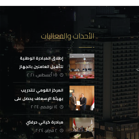
الأحداث والفعاليات
إطلاق المبادرة الوطنية
لتأهيل العاملين بالجهاز
ت
١٥ أغسطس، ٢٠٢١
الإداري للدولة
المركز القومي للتدريب
بهيئة الإسعاف يحصل على
١٤ نوفمبر، ٢٠٢٤
شهادة الجودة للسنة
الثانية
مبادرة كياني حرفتي
٢ فبراير، ٢٠٢٤