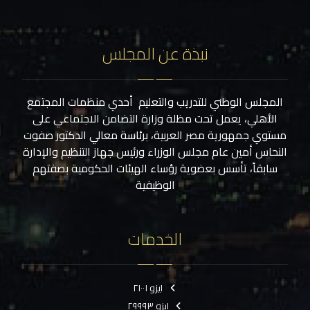
نبذة عن المجلس
المجلس الوطني للتدريب والتعليم أحدي منظمات المجتمع
الأهلي، يعمل تحت مظلة وزارة التضامن الاجتماعي على
مستوي جمهورية مصر العربية، برئاسة معالي الدكتور صفوت
النحاس أمين عام مجلس الوزراء ورئيس جهاز التنظيم والإدارة
سابقاً، تأسس بعضوية رؤساء الهيئات الحكومية بصفتهم
الوظيفية
الخدمات
ايزو ٢١٠٠١
ايزو ٢٩٩٩٣