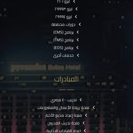
ايزو ٢١٠٠١
ايزو ٢٩٩٩٣
ايزو ٢٩٩٩٤
دورات مخططة
برنامج (CMS)
برنامج (TMS)
برنامج (EOS)
خدمات أخرى
المبادرات
تدريب ٤٠٠٠ مصري
منحة ريادة الأعمال والمشروعات
منحة إعداد مذيع الأخبار
منحة تدريب المدربين
اعداد القيادات الادارية