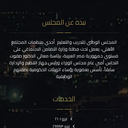
نبذة عن المجلس
المجلس الوطني للتدريب والتعليم أحدي منظمات المجتمع
الأهلي، يعمل تحت مظلة وزارة التضامن الاجتماعي على
مستوي جمهورية مصر العربية، برئاسة معالي الدكتور صفوت
النحاس أمين عام مجلس الوزراء ورئيس جهاز التنظيم والإدارة
سابقاً، تأسس بعضوية رؤساء الهيئات الحكومية بصفتهم
الوظيفية
الخدمات
ايزو ٢١٠٠١
ايزو ٢٩٩٩٣