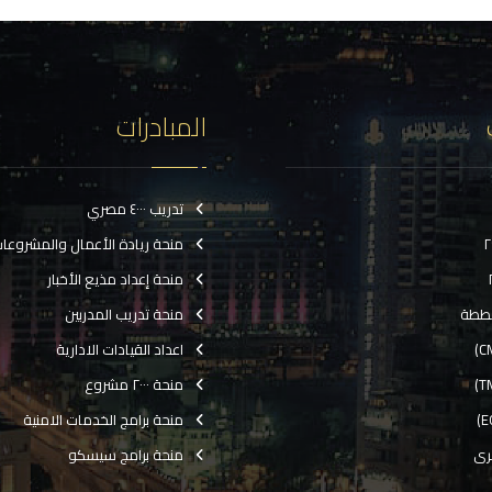
المبادرات
تدريب ٤٠٠٠ مصري
منحة ريادة الأعمال والمشروعا
منحة إعداد مذيع الأخبار
ططة
منحة تدريب المدربين
اعداد القيادات الادارية
منحة ٢٠٠٠ مشروع
منحة برامج الخدمات الامنية
رى
منحة برامج سيسكو