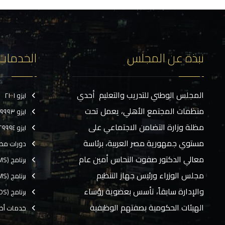
نبذة عن المجلس
الخدمات
المجلس الوطني للتدريب والتعليم أحدي
ايزو ٢١٠٠١
منظمات المجتمع الأهلي، يعمل تحت
ايزو ٢٩٩٩٣
مظلة وزارة التضامن الاجتماعي على
ايزو ٢٩٩٩٤
مستوي جمهورية مصر العربية، برئاسة
دورات مخ
معالي الدكتور صفوت النحاس أمين عام
برنامج (CMS)
مجلس الوزراء ورئيس جهاز التنظيم
برنامج (TMS)
والإدارة سابقاً، تأسس بعضوية رؤساء
برنامج (EOS)
الهيئات الحكومية بصفتهم الوظيفية
خدمات أخ