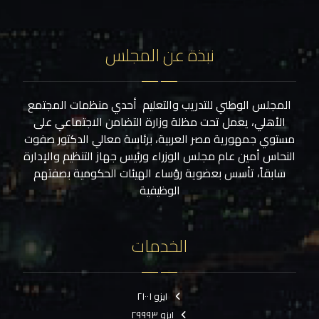
نبذة عن المجلس
المجلس الوطني للتدريب والتعليم أحدي منظمات المجتمع
الأهلي، يعمل تحت مظلة وزارة التضامن الاجتماعي على
مستوي جمهورية مصر العربية، برئاسة معالي الدكتور صفوت
النحاس أمين عام مجلس الوزراء ورئيس جهاز التنظيم والإدارة
سابقاً، تأسس بعضوية رؤساء الهيئات الحكومية بصفتهم
الوظيفية
الخدمات
ايزو ٢١٠٠١
ايزو ٢٩٩٩٣