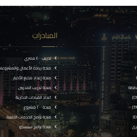
المبادرات
تدريب ٤٠٠٠ مصري
منحة ريادة الأعمال والمشروعا
منحة إعداد مذيع الأخبار
ططة
منحة تدريب المدربين
اعداد القيادات الادارية
منحة ٢٠٠٠ مشروع
منحة برامج الخدمات الامنية
رى
منحة برامج سيسكو