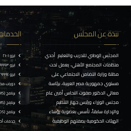
نبذة عن المجلس
الخدمات
المجلس الوطني للتدريب والتعليم أحدي
ايزو ٢١٠٠١
منظمات المجتمع الأهلي، يعمل تحت
ايزو ٢٩٩٩٣
مظلة وزارة التضامن الاجتماعي على
ايزو ٢٩٩٩٤
مستوي جمهورية مصر العربية، برئاسة
دورات مخ
معالي الدكتور صفوت النحاس أمين عام
برنامج (CMS)
مجلس الوزراء ورئيس جهاز التنظيم
برنامج (TMS)
والإدارة سابقاً، تأسس بعضوية رؤساء
برنامج (EOS)
الهيئات الحكومية بصفتهم الوظيفية
خدمات أخ