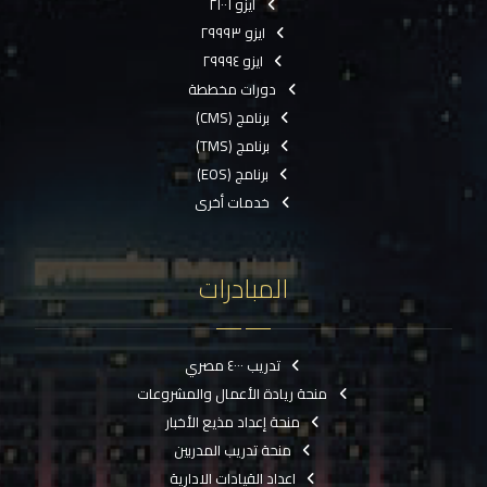
ايزو ٢١٠٠١
ايزو ٢٩٩٩٣
ايزو ٢٩٩٩٤
دورات مخططة
برنامج (CMS)
برنامج (TMS)
برنامج (EOS)
خدمات أخرى
المبادرات
تدريب ٤٠٠٠ مصري
منحة ريادة الأعمال والمشروعات
منحة إعداد مذيع الأخبار
منحة تدريب المدربين
اعداد القيادات الادارية