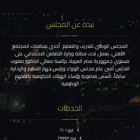
نبذة عن المجلس
المجلس الوطني للتدريب والتعليم أحدي منظمات المجتمع
الأهلي، يعمل تحت مظلة وزارة التضامن الاجتماعي على
مستوي جمهورية مصر العربية، برئاسة معالي الدكتور صفوت
النحاس أمين عام مجلس الوزراء ورئيس جهاز التنظيم والإدارة
سابقاً، تأسس بعضوية رؤساء الهيئات الحكومية بصفتهم
الوظيفية
الخدمات
ايزو ٢١٠٠١
ايزو ٢٩٩٩٣