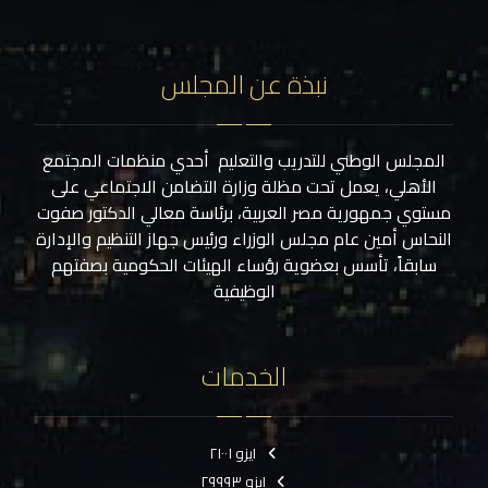
نبذة عن المجلس
المجلس الوطني للتدريب والتعليم أحدي منظمات المجتمع
الأهلي، يعمل تحت مظلة وزارة التضامن الاجتماعي على
مستوي جمهورية مصر العربية، برئاسة معالي الدكتور صفوت
النحاس أمين عام مجلس الوزراء ورئيس جهاز التنظيم والإدارة
سابقاً، تأسس بعضوية رؤساء الهيئات الحكومية بصفتهم
الوظيفية
الخدمات
ايزو ٢١٠٠١
ايزو ٢٩٩٩٣