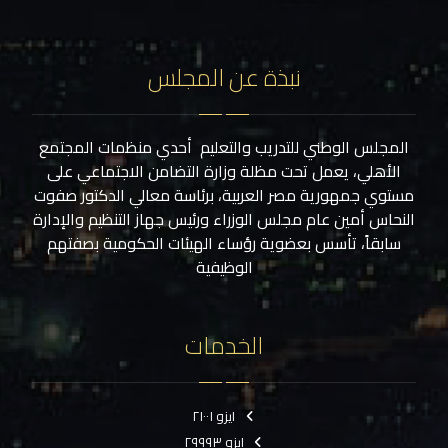
نبذة عن المجلس
المجلس الوطني للتدريب والتعليم أحدي منظمات المجتمع
الأهلي، يعمل تحت مظلة وزارة التضامن الاجتماعي على
مستوي جمهورية مصر العربية، برئاسة معالي الدكتور صفوت
النحاس أمين عام مجلس الوزراء ورئيس جهاز التنظيم والإدارة
سابقاً، تأسس بعضوية رؤساء الهيئات الحكومية بصفتهم
الوظيفية
الخدمات
ايزو ٢١٠٠١
ايزو ٢٩٩٩٣