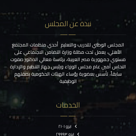
نبذة عن المجلس
المجلس الوطني للتدريب والتعليم أحدي منظمات المجتمع
الأهلي، يعمل تحت مظلة وزارة التضامن الاجتماعي على
مستوي جمهورية مصر العربية، برئاسة معالي الدكتور صفوت
النحاس أمين عام مجلس الوزراء ورئيس جهاز التنظيم والإدارة
سابقاً، تأسس بعضوية رؤساء الهيئات الحكومية بصفتهم
الوظيفية
الخدمات
ايزو ٢١٠٠١
ايزو ٢٩٩٩٣