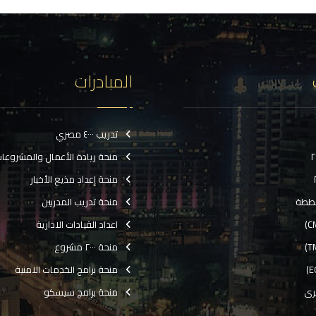
المبادرات
تدريب ٤٠٠٠ مصري
منحة ريادة الأعمال والمشروعا
منحة إعداد مذيع الأخبار
ططة
منحة تدريب المدربين
اعداد القيادات الادارية
منحة ٢٠٠٠ مشروع
منحة برامج الخدمات الامنية
رى
منحة برامج سيسكو