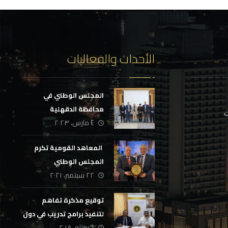
الأحداث والفعاليات
المجلس الوطني في
محافظة الدقهلية
ت
٤ مارس، ٢٠٢٣
‏ المعاهد القومية تكرم
المجلس الوطني
٢٢ سبتمبر، ٢٠٢١
‏توقيع مذكرة تفاهم
لتنفيذ برامج تدريب في دول
٦ يونيو، ٢٠١٨
الخليج