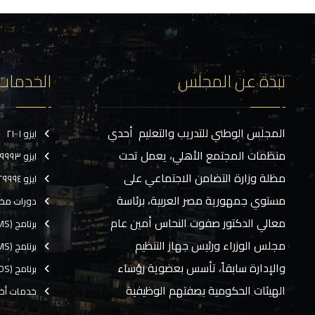
نبذة عن المجلس
الخدمات
المجلس الوطني للتدريب والتعليم أحدي
ايزو ٢١٠٠١
منظمات المجتمع الأهلي، يعمل تحت
ايزو ٢٩٩٩٣
مظلة وزارة التضامن الاجتماعي على
ايزو ٢٩٩٩٤
مستوي جمهورية مصر العربية، برئاسة
دورات مخ
معالي الدكتور صفوت النحاس أمين عام
برنامج (CMS)
مجلس الوزراء ورئيس جهاز التنظيم
برنامج (TMS)
والإدارة سابقاً، تأسس بعضوية رؤساء
برنامج (EOS)
الهيئات الحكومية بصفتهم الوظيفية
خدمات أخ