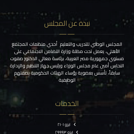
نبذة عن المجلس
المجلس الوطني للتدريب والتعليم أحدي منظمات المجتمع
الأهلي، يعمل تحت مظلة وزارة التضامن الاجتماعي على
مستوي جمهورية مصر العربية، برئاسة معالي الدكتور صفوت
النحاس أمين عام مجلس الوزراء ورئيس جهاز التنظيم والإدارة
سابقاً، تأسس بعضوية رؤساء الهيئات الحكومية بصفتهم
الوظيفية
الخدمات
ايزو ٢١٠٠١
ايزو ٢٩٩٩٣