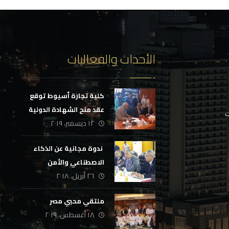
الأحداث والفعاليات
كلية تجارة أسيوط توقع
عقد منح الشهادة الدولية
ت
١٢ ديسمبر، ٢٠١٩
لإدارة المؤسسات
التعليمية
‏ ندوة مجانية عن الذكاء
الاصطناعي والأمن
٢٦ أبريل، ٢٠١٨
السيبراني
ملتقي محبي مصر
١٨ أغسطس، ٢٠١٩