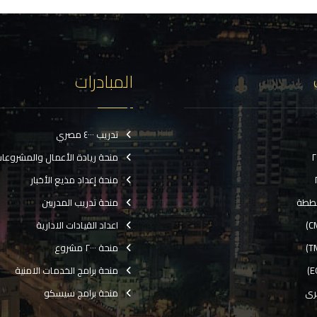
المبادرات
تدريب ٤٠٠٠ مصري
منحة ريادة الأعمال والمشروعا
منحة إعداد مذيع الأخبار
ططة
منحة تدريب المدربين
اعداد القيادات الادارية
منحة ٢٠٠٠ مشروع
منحة برامج الخدمات الامنية
رى
منحة برامج سيسكو