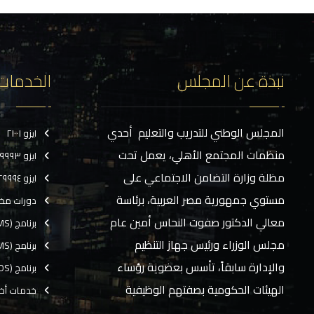
نبذة عن المجلس
الخدمات
المجلس الوطني للتدريب والتعليم أحدي
ايزو ٢١٠٠١
منظمات المجتمع الأهلي، يعمل تحت
ايزو ٢٩٩٩٣
مظلة وزارة التضامن الاجتماعي على
ايزو ٢٩٩٩٤
مستوي جمهورية مصر العربية، برئاسة
دورات مخ
معالي الدكتور صفوت النحاس أمين عام
برنامج (CMS)
مجلس الوزراء ورئيس جهاز التنظيم
برنامج (TMS)
والإدارة سابقاً، تأسس بعضوية رؤساء
برنامج (EOS)
الهيئات الحكومية بصفتهم الوظيفية
خدمات أخ