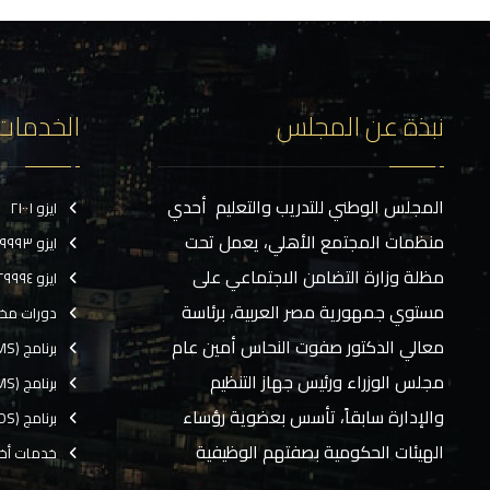
نبذة عن المجلس
الخدمات
المجلس الوطني للتدريب والتعليم أحدي
ايزو ٢١٠٠١
منظمات المجتمع الأهلي، يعمل تحت
ايزو ٢٩٩٩٣
مظلة وزارة التضامن الاجتماعي على
ايزو ٢٩٩٩٤
مستوي جمهورية مصر العربية، برئاسة
دورات مخ
معالي الدكتور صفوت النحاس أمين عام
برنامج (CMS)
مجلس الوزراء ورئيس جهاز التنظيم
برنامج (TMS)
والإدارة سابقاً، تأسس بعضوية رؤساء
برنامج (EOS)
الهيئات الحكومية بصفتهم الوظيفية
خدمات أخ