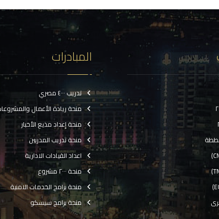
المبادرات
تدريب ٤٠٠٠ مصري
منحة ريادة الأعمال والمشروعا
منحة إعداد مذيع الأخبار
ططة
منحة تدريب المدربين
اعداد القيادات الادارية
منحة ٢٠٠٠ مشروع
منحة برامج الخدمات الامنية
رى
منحة برامج سيسكو