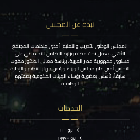
نبذة عن المجلس
المجلس الوطني للتدريب والتعليم أحدي منظمات المجتمع
الأهلي، يعمل تحت مظلة وزارة التضامن الاجتماعي على
مستوي جمهورية مصر العربية، برئاسة معالي الدكتور صفوت
النحاس أمين عام مجلس الوزراء ورئيس جهاز التنظيم والإدارة
سابقاً، تأسس بعضوية رؤساء الهيئات الحكومية بصفتهم
الوظيفية
الخدمات
ايزو ٢١٠٠١
ايزو ٢٩٩٩٣