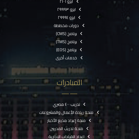
ايزو ٢١٠٠١
ايزو ٢٩٩٩٣
ايزو ٢٩٩٩٤
دورات مخططة
برنامج (CMS)
برنامج (TMS)
برنامج (EOS)
خدمات أخرى
المبادرات
تدريب ٤٠٠٠ مصري
منحة ريادة الأعمال والمشروعات
منحة إعداد مذيع الأخبار
منحة تدريب المدربين
اعداد القيادات الادارية