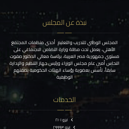
نبذة عن المجلس
المجلس الوطني للتدريب والتعليم أحدي منظمات المجتمع
الأهلي، يعمل تحت مظلة وزارة التضامن الاجتماعي على
مستوي جمهورية مصر العربية، برئاسة معالي الدكتور صفوت
النحاس أمين عام مجلس الوزراء ورئيس جهاز التنظيم والإدارة
سابقاً، تأسس بعضوية رؤساء الهيئات الحكومية بصفتهم
الوظيفية
الخدمات
ايزو ٢١٠٠١
ايزو ٢٩٩٩٣