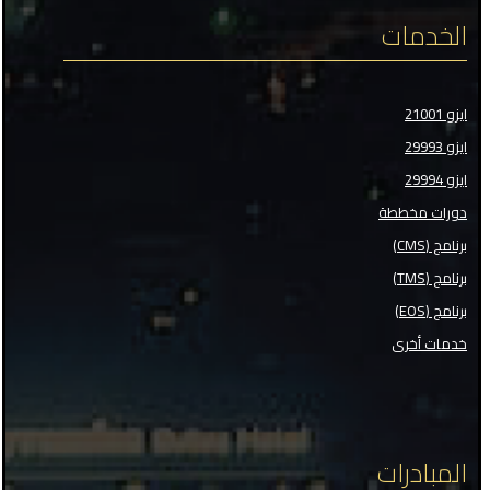
الخدمات
ايزو 21001
ايزو 29993
ايزو 29994
دورات مخططة
برنامج (CMS)
برنامج (TMS)
برنامج (EOS)
خدمات أخرى
المبادرات