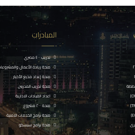
المبادرات
تدريب ٤٠٠٠ مصري
منحة ريادة الأعمال والمشروعا
منحة إعداد مذيع الأخبار
ططة
منحة تدريب المدربين
اعداد القيادات الادارية
منحة ٢٠٠٠ مشروع
منحة برامج الخدمات الامنية
رى
منحة برامج سيسكو