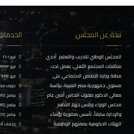
نبذة عن المجلس
الخدمات
المجلس الوطني للتدريب والتعليم أحدي
ايزو ٢١٠٠١
منظمات المجتمع الأهلي، يعمل تحت
ايزو ٢٩٩٩٣
مظلة وزارة التضامن الاجتماعي على
ايزو ٢٩٩٩٤
مستوي جمهورية مصر العربية، برئاسة
دورات مخ
معالي الدكتور صفوت النحاس أمين عام
برنامج (CMS)
مجلس الوزراء ورئيس جهاز التنظيم
برنامج (TMS)
والإدارة سابقاً، تأسس بعضوية رؤساء
برنامج (EOS)
الهيئات الحكومية بصفتهم الوظيفية
خدمات أخ