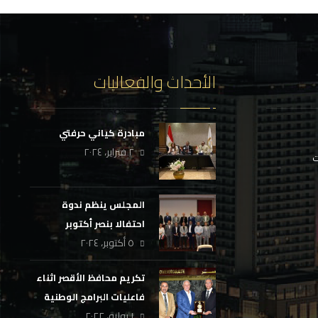
الأحداث والفعاليات
مبادرة كياني حرفتي
٢ فبراير، ٢٠٢٤
ت
المجلس ينظم ندوة
احتفالا بنصر أكتوبر
٥ أكتوبر، ٢٠٢٤
بالشركة القابضة للغازات
الطبيعية
تكريم محافظ الأقصر اثناء
فاعليات البرامج الوطنية
١ يوليو، ٢٠٢٢