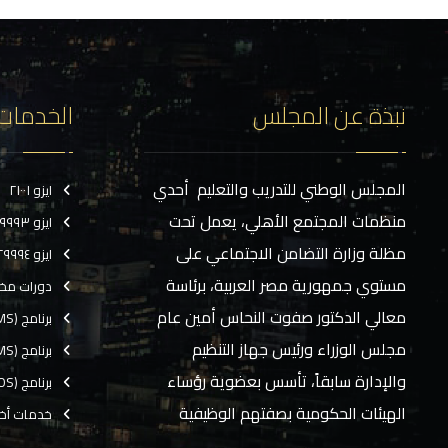
نبذة عن المجلس
الخدمات
المجلس الوطني للتدريب والتعليم أحدي
ايزو ٢١٠٠١
منظمات المجتمع الأهلي، يعمل تحت
ايزو ٢٩٩٩٣
مظلة وزارة التضامن الاجتماعي على
ايزو ٢٩٩٩٤
مستوي جمهورية مصر العربية، برئاسة
دورات مخ
معالي الدكتور صفوت النحاس أمين عام
برنامج (CMS)
مجلس الوزراء ورئيس جهاز التنظيم
برنامج (TMS)
والإدارة سابقاً، تأسس بعضوية رؤساء
برنامج (EOS)
الهيئات الحكومية بصفتهم الوظيفية
خدمات أخ