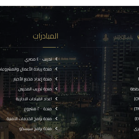
المبادرات
تدريب ٤٠٠٠ مصري
منحة ريادة الأعمال والمشروعا
منحة إعداد مذيع الأخبار
ططة
منحة تدريب المدربين
اعداد القيادات الادارية
منحة ٢٠٠٠ مشروع
منحة برامج الخدمات الامنية
رى
منحة برامج سيسكو