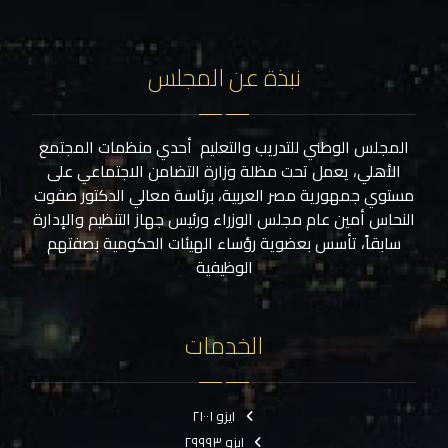
نبذة عن المجلس
المجلس الوطني للتدريب والتعليم أحدي منظمات المجتمع
الأهلي، يعمل تحت مظلة وزارة التضامن الاجتماعي على
مستوي جمهورية مصر العربية، برئاسة معالي الدكتور صفوت
النحاس أمين عام مجلس الوزراء ورئيس جهاز التنظيم والإدارة
سابقاً، تأسس بعضوية رؤساء الهيئات الحكومية بصفتهم
الوظيفية
الخدمات
ايزو ٢١٠٠١
ايزو ٢٩٩٩٣