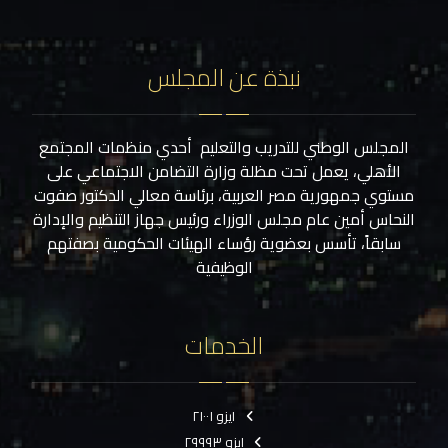
نبذة عن المجلس
المجلس الوطني للتدريب والتعليم أحدي منظمات المجتمع
الأهلي، يعمل تحت مظلة وزارة التضامن الاجتماعي على
مستوي جمهورية مصر العربية، برئاسة معالي الدكتور صفوت
النحاس أمين عام مجلس الوزراء ورئيس جهاز التنظيم والإدارة
سابقاً، تأسس بعضوية رؤساء الهيئات الحكومية بصفتهم
الوظيفية
الخدمات
ايزو ٢١٠٠١
ايزو ٢٩٩٩٣