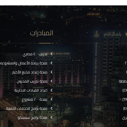
المبادرات
تدريب ٤٠٠٠ مصري
منحة ريادة الأعمال والمشروعا
منحة إعداد مذيع الأخبار
ططة
منحة تدريب المدربين
اعداد القيادات الادارية
منحة ٢٠٠٠ مشروع
منحة برامج الخدمات الامنية
رى
منحة برامج سيسكو