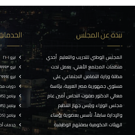
نبذة عن المجلس
الخدمات
المجلس الوطني للتدريب والتعليم أحدي
ايزو ٢١٠٠١
منظمات المجتمع الأهلي، يعمل تحت
ايزو ٢٩٩٩٣
مظلة وزارة التضامن الاجتماعي على
ايزو ٢٩٩٩٤
مستوي جمهورية مصر العربية، برئاسة
دورات مخ
معالي الدكتور صفوت النحاس أمين عام
برنامج (CMS)
مجلس الوزراء ورئيس جهاز التنظيم
برنامج (TMS)
والإدارة سابقاً، تأسس بعضوية رؤساء
برنامج (EOS)
الهيئات الحكومية بصفتهم الوظيفية
خدمات أخ