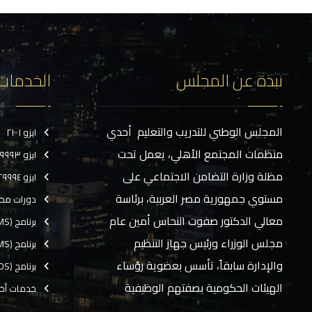
نبذة عن المجلس
الخدمات
المجلس الوطني للتدريب والتعليم أحدي
ايزو ٢١٠٠١
منظمات المجتمع الأهلي، يعمل تحت
ايزو ٢٩٩٩٣
مظلة وزارة التضامن الاجتماعي على
ايزو ٢٩٩٩٤
مستوي جمهورية مصر العربية، برئاسة
دورات مخ
معالي الدكتور صفوت النحاس أمين عام
برنامج (CMS)
مجلس الوزراء ورئيس جهاز التنظيم
برنامج (TMS)
والإدارة سابقاً، تأسس بعضوية رؤساء
برنامج (EOS)
الهيئات الحكومية بصفتهم الوظيفية
خدمات أخ