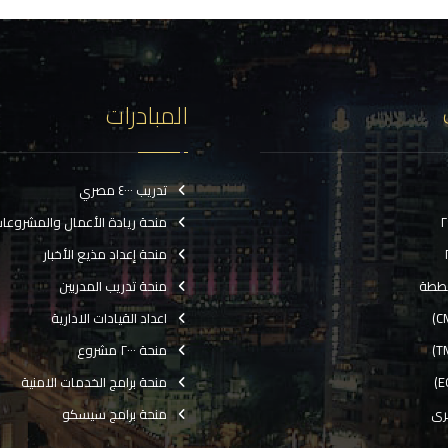
المبادرات
تدريب ٤٠٠٠ مصري
منحة ريادة الأعمال والمشروعا
منحة إعداد مذيع الأخبار
ططة
منحة تدريب المدربين
اعداد القيادات الادارية
منحة ٢٠٠٠ مشروع
منحة برامج الخدمات الامنية
رى
منحة برامج سيسكو