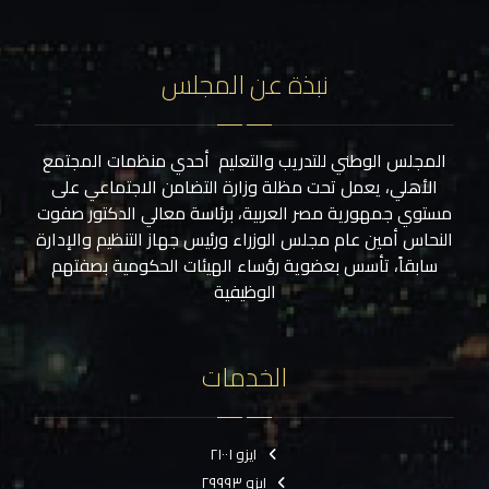
نبذة عن المجلس
المجلس الوطني للتدريب والتعليم أحدي منظمات المجتمع
الأهلي، يعمل تحت مظلة وزارة التضامن الاجتماعي على
مستوي جمهورية مصر العربية، برئاسة معالي الدكتور صفوت
النحاس أمين عام مجلس الوزراء ورئيس جهاز التنظيم والإدارة
سابقاً، تأسس بعضوية رؤساء الهيئات الحكومية بصفتهم
الوظيفية
الخدمات
ايزو ٢١٠٠١
ايزو ٢٩٩٩٣