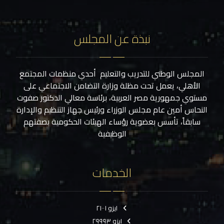
نبذة عن المجلس
المجلس الوطني للتدريب والتعليم أحدي منظمات المجتمع
الأهلي، يعمل تحت مظلة وزارة التضامن الاجتماعي على
مستوي جمهورية مصر العربية، برئاسة معالي الدكتور صفوت
النحاس أمين عام مجلس الوزراء ورئيس جهاز التنظيم والإدارة
سابقاً، تأسس بعضوية رؤساء الهيئات الحكومية بصفتهم
الوظيفية
الخدمات
ايزو ٢١٠٠١
ايزو ٢٩٩٩٣