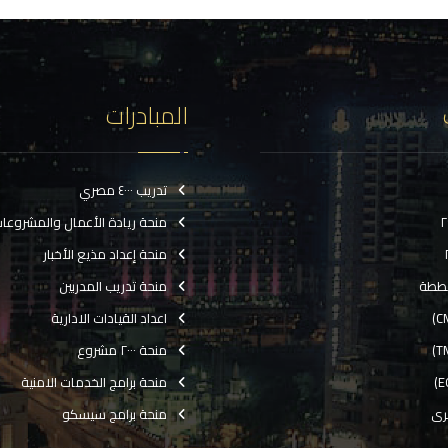
المبادرات
تدريب ٤٠٠٠ مصري
منحة ريادة الأعمال والمشروعا
منحة إعداد مذيع الأخبار
ططة
منحة تدريب المدربين
اعداد القيادات الادارية
منحة ٢٠٠٠ مشروع
منحة برامج الخدمات الامنية
رى
منحة برامج سيسكو