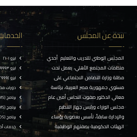
نبذة عن المجلس
الخدمات
المجلس الوطني للتدريب والتعليم أحدي
ايزو ٢١٠٠١
منظمات المجتمع الأهلي، يعمل تحت
ايزو ٢٩٩٩٣
مظلة وزارة التضامن الاجتماعي على
ايزو ٢٩٩٩٤
مستوي جمهورية مصر العربية، برئاسة
دورات مخ
معالي الدكتور صفوت النحاس أمين عام
برنامج (CMS)
مجلس الوزراء ورئيس جهاز التنظيم
برنامج (TMS)
والإدارة سابقاً، تأسس بعضوية رؤساء
برنامج (EOS)
الهيئات الحكومية بصفتهم الوظيفية
خدمات أخ