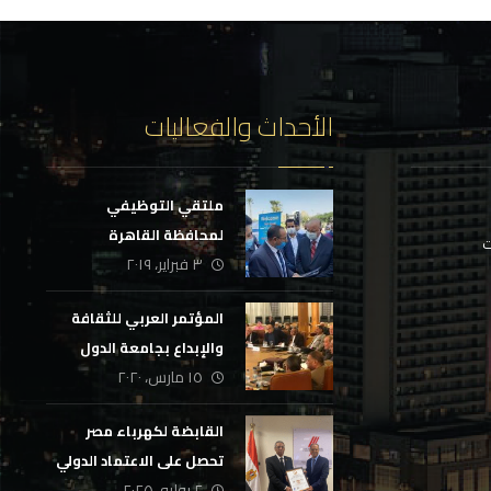
الأحداث والفعاليات
ملتقي التوظيفي
لمحافظة القاهرة
ت
٣ فبراير، ٢٠١٩
المؤتمر العربي للثقافة
والإبداع بجامعة الدول
١٥ مارس، ٢٠٢٠
العربية
القابضة لكهرباء مصر
تحصل على الاعتماد الدولي
٢ يوليو، ٢٠٢٥
لمركز إعداد القادة