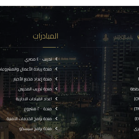
المبادرات
تدريب ٤٠٠٠ مصري
منحة ريادة الأعمال والمشروعا
منحة إعداد مذيع الأخبار
ططة
منحة تدريب المدربين
اعداد القيادات الادارية
منحة ٢٠٠٠ مشروع
منحة برامج الخدمات الامنية
رى
منحة برامج سيسكو