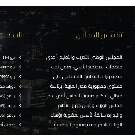
نبذة عن المجلس
الخدمات
المجلس الوطني للتدريب والتعليم أحدي
ايزو ٢١٠٠١
منظمات المجتمع الأهلي، يعمل تحت
ايزو ٢٩٩٩٣
مظلة وزارة التضامن الاجتماعي على
ايزو ٢٩٩٩٤
مستوي جمهورية مصر العربية، برئاسة
دورات مخ
معالي الدكتور صفوت النحاس أمين عام
برنامج (CMS)
مجلس الوزراء ورئيس جهاز التنظيم
برنامج (TMS)
والإدارة سابقاً، تأسس بعضوية رؤساء
برنامج (EOS)
الهيئات الحكومية بصفتهم الوظيفية
خدمات أخ